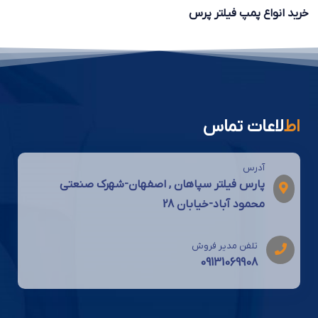
خرید انواع پمپ فیلتر پرس
اط
لاعات تماس
آدرس
پارس فیلتر سپاهان , اصفهان-شهرک صنعتی
محمود آباد-خیابان 28
تلفن مدیر فروش
09131069908