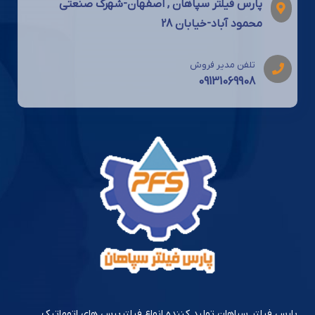
پارس فیلتر سپاهان , اصفهان-شهرک صنعتی
محمود آباد-خیابان 28
تلفن مدیر فروش
09131069908
پارس فیلتر سپاهان تولید کننده انواع فیلترپرس های اتوماتیک