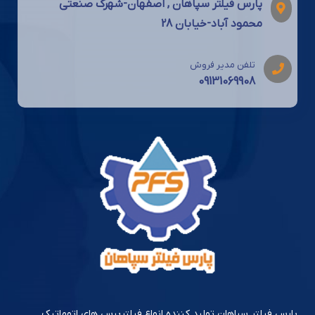
پارس فیلتر سپاهان , اصفهان-شهرک صنعتی
محمود آباد-خیابان 28
تلفن مدیر فروش
09131069908
پارس فیلتر سپاهان تولید کننده انواع فیلترپرس های اتوماتیک